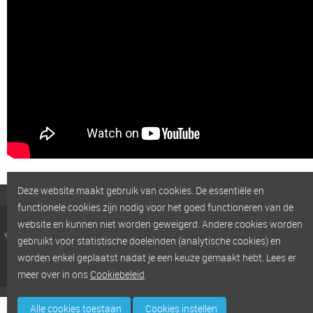
Deze website maakt gebruik van cookies. De essentiële en
functionele cookies zijn nodig voor het goed functioneren van de
Aluform N.V. - Industrielaan 4 - B-9990 Maldegem
website en kunnen niet worden geweigerd. Andere cookies worden
Tel:
+32 (0)50 72 02 08
i
nfo
@
a
l
u
f
o
r
m
.
b
e
BTW: BE 0463.361.575
gebruikt voor statistische doeleinden (analytische cookies) en
-
-
-
- created by
Sitemap
Privacybeleid
Cookiebeleid
Cookies instellen
worden enkel geplaatst nadat je een keuze gemaakt hebt. Lees er
PopCom
meer over in ons
Cookiebeleid
.
Alle cookies toestaan
Cookies instellen