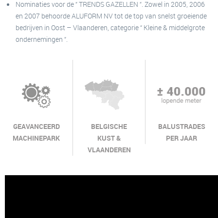
Nominaties voor de “ TRENDS GAZELLEN “. Zowel in 2005, 2006
en 2007 behoorde ALUFORM NV tot de top van snelst groeiende
bedrijven in Oost – Vlaanderen, categorie “ Kleine & middelgrote
ondernemingen “.
GEAVANCEERD
BELGISCHE
BALUSTRADES
MACHINEPARK
KUST &
PER JAAR
VLAANDEREN