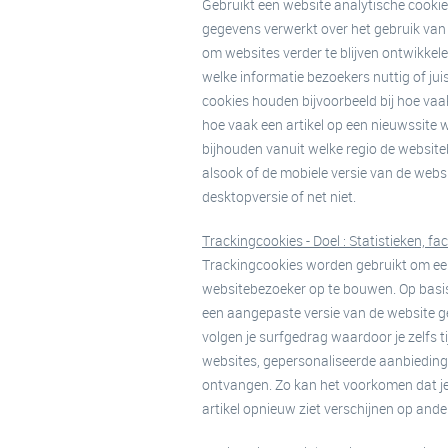
Gebruikt een website analytische cookie
gegevens verwerkt over het gebruik van d
om websites verder te blijven ontwikkel
welke informatie bezoekers nuttig of jui
cookies houden bijvoorbeeld bij hoe va
hoe vaak een artikel op een nieuwssite 
bijhouden vanuit welke regio de websit
alsook of de mobiele versie van de websi
desktopversie of net niet.
Trackingcookies - Doel : Statistieken, fac
Trackingcookies worden gebruikt om een
websitebezoeker op te bouwen. Op basis
een aangepaste versie van de website 
volgen je surfgedrag waardoor je zelfs t
websites, gepersonaliseerde aanbieding
ontvangen. Zo kan het voorkomen dat j
artikel opnieuw ziet verschijnen op ande