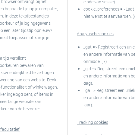
e browser ontvangt bij het
einde van sessie)
en bepaalde tijd op je computer,
cookie_preferences => Laat 
n. In deze tekstbestandjes
niet wenst te aanvaarden. (
oorkeur of je logingegevens
p een later tijdstip opnieuw?
Analytische cookies
rect toepassen of kan je je
_gat => Registreert een uni
en andere informatie van be
altijd verplicht
onmiddellijk).
 voorkeuren bewaren van
_gid => Registreert een uni
ksvriendelijkheid te verhogen.
en andere informatie van be
 werking van een website. Denk
dag).
-functionaliteit of winkelwagen.
_ga => Registreert een unie
er ingelogd bent, of items in
en andere informatie van be
meertalige website kan
jaar).
orkeur van de bezoeker
Tracking cookies
 facultatief