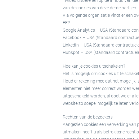
invloed uitoefenen op de inhoud van die
van de cookies van deze derde partijen.
Via volgende organisatie vindt er een o
EER.
Google Analytics – USA (Standaard cont
Facebook – USA (Standaard contractuel
LinkedIn – USA (Standaard contractuele
Hubspot – USA (standaard contractuele 
Hoe kan je cookies uitschakelen?
Het is mogelijk om cookies uit te schake
Houd er rekening mee dat het mogelijk i
elementen niet meer correct worden w
uitgeschakeld worden, al doet we er all
website zo soepel mogelijk te laten verl
Rechten van de bezoekers
Aangezien cookies een verwerking van
uitmaken, heeft u als betrokkene recht o