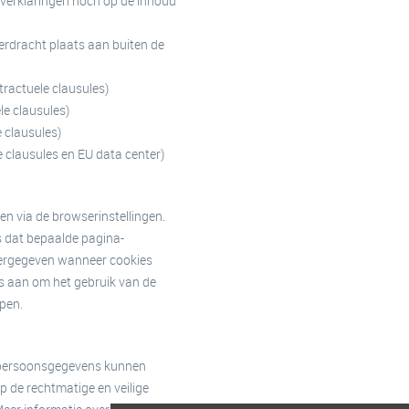
 verklaringen noch op de inhoud
verdracht plaats aan buiten de
ractuele clausules)
e clausules)
 clausules)
clausules en EU data center)
len via de browserinstellingen.
s dat bepaalde pagina-
eergegeven wanneer cookies
es aan om het gebruik van de
open.
 persoonsgegevens kunnen
p de rechtmatige en veilige