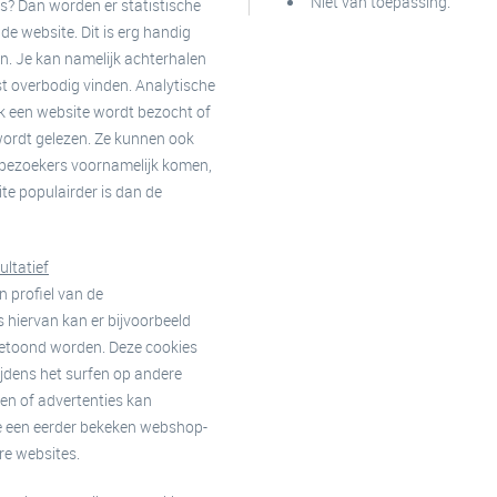
Niet van toepassing.
s? Dan worden er statistische
e website. Dit is erg handig
en. Je kan namelijk achterhalen
st overbodig vinden. Analytische
ak een website wordt bezocht of
wordt gelezen. Ze kunnen ook
ebezoekers voornamelijk komen,
te populairder is dan de
ultatief
 profiel van de
 hiervan kan er bijvoorbeeld
getoond worden. Deze cookies
ijdens het surfen op andere
en of advertenties kan
e een eerder bekeken webshop-
re websites.