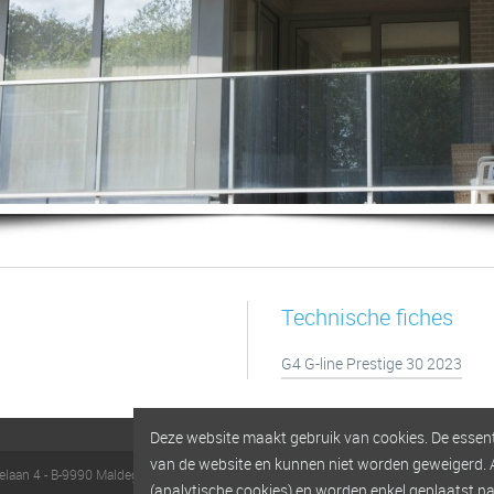
Technische fiches
G4 G-line Prestige 30 2023
Deze website maakt gebruik van cookies. De essenti
van de website en kunnen niet worden geweigerd. 
rielaan 4 - B-9990 Maldegem
Tel:
+32 (0)50 72 02 08
i
n
f
o
@
a
l
uf
o
r
m
.
b
e
(analytische cookies) en worden enkel geplaatst na