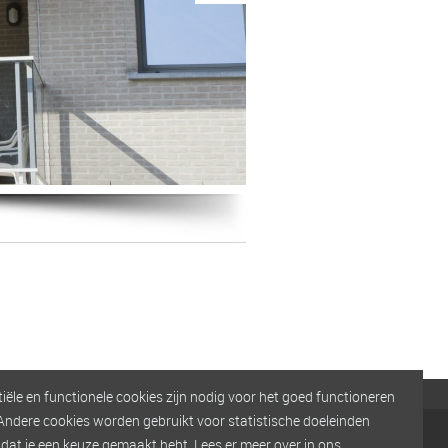
ële en functionele cookies zijn nodig voor het goed functioneren
Andere cookies worden gebruikt voor statistische doeleinden
BTW: BE 0463.361.575
dat je een keuze gemaakt hebt. Lees er meer over in ons