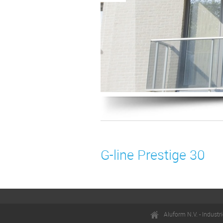
ne
ne
ne
ls
G-line Prestige 30
Aluform N.V. - Indust